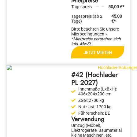
Mietpreise
Tagespreis
50,00 €*
Tagespreis (ab 2
45,00
Tage)
€*
Bitte beachten Sie unsere
Mietbedingungen »
*Mietpreise verstehen sich
inkl. MwSt.
JETZT MIETEN
#42 (Hochlader
PL 2027)
Innenmaße (LxBxH):
406x204x200 cm
ZGG:
2700 kg
Nutzlast:
1700 kg
Führerschein:
BE
Verwendung
Umzug (Möbel),
Elektrogeräte, Baumaterial,
kleine Maschinen, etc.