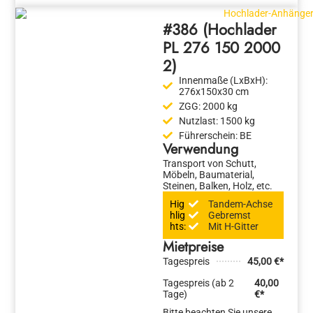
#386 (Hochlader
PL 276 150 2000
2)
Innenmaße (LxBxH):
276x150x30 cm
ZGG:
2000 kg
Nutzlast:
1500 kg
Führerschein:
BE
Verwendung
Transport von Schutt,
Möbeln, Baumaterial,
Steinen, Balken, Holz, etc.
Hig
Tandem-Achse
hlig
Gebremst
hts:
Mit H-Gitter
Mietpreise
Tagespreis
45,00 €*
Tagespreis (ab 2
40,00
Tage)
€*
Bitte beachten Sie unsere