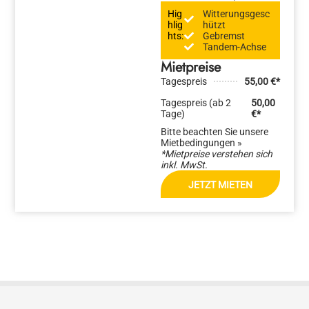
Hig
Witterungsgesc
hlig
hützt
hts:
Gebremst
Tandem-Achse
Mietpreise
Tagespreis
55,00 €*
Tagespreis (ab 2
50,00
Tage)
€*
Bitte beachten Sie unsere
Mietbedingungen »
*Mietpreise verstehen sich
inkl. MwSt.
JETZT MIETEN