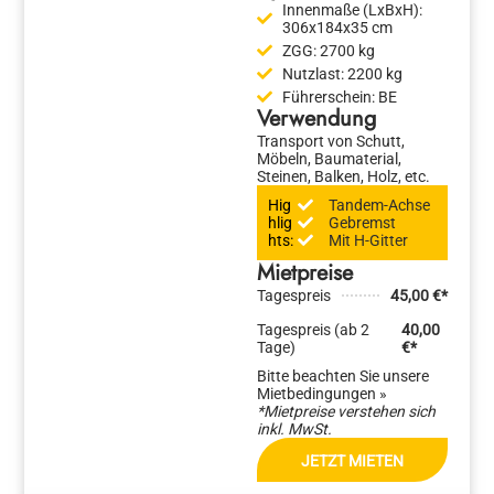
Innenmaße (LxBxH):
306x184x35 cm
ZGG:
2700 kg
Nutzlast:
2200 kg
Führerschein:
BE
Verwendung
Transport von Schutt,
Möbeln, Baumaterial,
Steinen, Balken, Holz, etc.
Hig
Tandem-Achse
hlig
Gebremst
hts:
Mit H-Gitter
Mietpreise
Tagespreis
45,00 €*
Tagespreis (ab 2
40,00
Tage)
€*
Bitte beachten Sie unsere
Mietbedingungen »
*Mietpreise verstehen sich
inkl. MwSt.
JETZT MIETEN