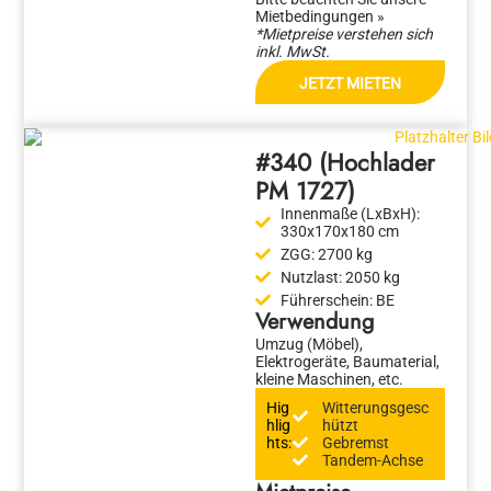
Mietbedingungen »
*Mietpreise verstehen sich
inkl. MwSt.
JETZT MIETEN
#340 (Hochlader
PM 1727)
Innenmaße (LxBxH):
330x170x180 cm
ZGG:
2700 kg
Nutzlast:
2050 kg
Führerschein:
BE
Verwendung
Umzug (Möbel),
Elektrogeräte, Baumaterial,
kleine Maschinen, etc.
Hig
Witterungsgesc
hlig
hützt
hts:
Gebremst
Tandem-Achse