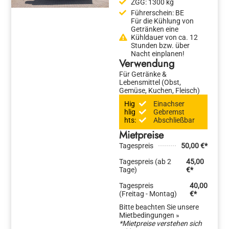
ZGG:
1300 kg
Führerschein:
BE
Für die Kühlung von
Getränken eine
Kühldauer von ca. 12
Stunden bzw. über
Nacht einplanen!
Verwendung
Für Getränke &
Lebensmittel (Obst,
Gemüse, Kuchen, Fleisch)
Hig
Einachser
hlig
Gebremst
hts:
Abschließbar
Mietpreise
Tagespreis
50,00 €*
Tagespreis (ab 2
45,00
Tage)
€*
Tagespreis
40,00
(Freitag - Montag)
€*
Bitte beachten Sie unsere
Mietbedingungen »
*Mietpreise verstehen sich