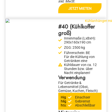
inkl. MwSt.
JETZT MIETEN
#40 (Kühlkoffer
groß)
Innenmaße (LxBxH):
290x160x190 cm
ZGG:
2500 kg
Führerschein:
BE
Für die Kühlung von
Getränken eine
Kühldauer von ca. 12
Stunden bzw. über
Nacht einplanen!
Verwendung
Für Getränke &
Lebensmittel (Obst,
Gemüse, Kuchen, Fleisch)
Hig
Einachser
hlig
Gebremst
hts:
Abschließbar