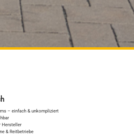
ch
ms – einfach & unkompliziert
chbar
 Hersteller
ine & Reitbetriebe